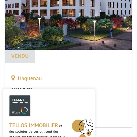
VENDU
Haguenau
HIKARI
Découvrir
TELLOS IMMOBILIER
et
des sociétés tierces utilisent des
cookies sur
tellos-immobilier.fr
pour