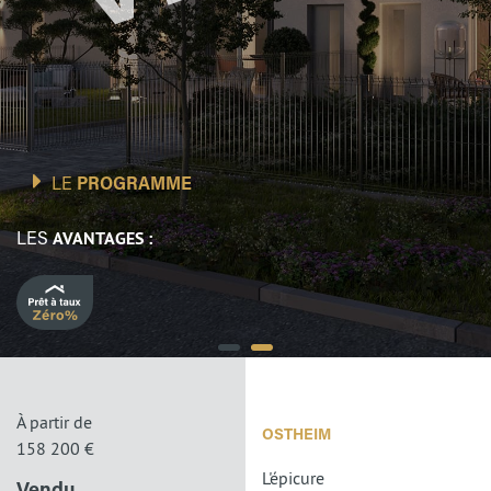
LE
PROGRAMME
AVANTAGES :
LES
À partir de
OSTHEIM
158 200 €
L'épicure