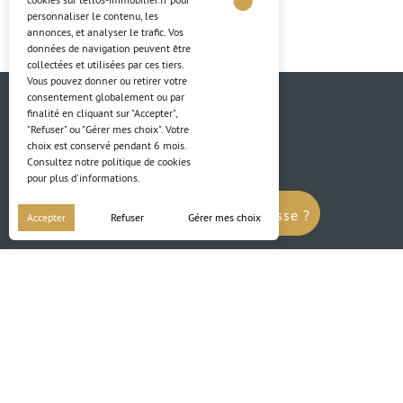
personnaliser le contenu, les
annonces, et analyser le trafic. Vos
données de navigation peuvent être
collectées et utilisées par ces tiers.
Vous pouvez donner ou retirer votre
consentement globalement ou par
finalité en cliquant sur "Accepter",
"Refuser" ou "Gérer mes choix". Votre
choix est conservé pendant 6 mois.
Consultez notre politique de cookies
pour plus d'informations.
Ce programme vous intéresse ?
Accepter
Refuser
Gérer mes choix
Contact
03 88 04 84 84
Vous recherchez
un appartement ?
Adresse
4 Rue du Ried
67850 Herrlisheim
* Photos sur le site non-contractuelles