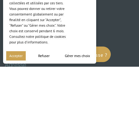
collectées et utilisées par ces tiers.
Vous pouvez donner ou retirer votre
consentement globalement ou par
finalité en cliquant sur "Accepter",
"Refuser" ou "Gérer mes choix". Votre
choix est conservé pendant 6 mois.
Contact
Consultez notre politique de cookies
pour plus d'informations.
03 88 04 84 84
Ce lotissement vous intéresse ?
Accepter
Refuser
Gérer mes choix
Adresse
Ce lotissement
4 Rue du Ried
vous intéresse ?
67850 Herrlisheim
* Photos sur le site non-contractuelles
Politique de cookies
Mentions légales
Site by LUCYAN.FR