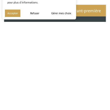
pour plus d'informations.
Avant-première
Accepter
Refuser
Gérer mes choix
Herrlisheim
LE BOCAGE
27 parcelles viabilisées