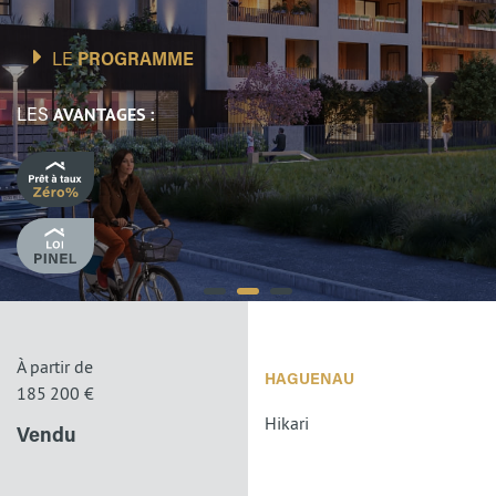
LE
PROGRAMME
AVANTAGES :
LES
À partir de
HAGUENAU
185 200 €
Hikari
Vendu