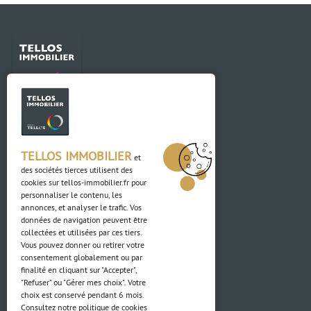
Contact
03 88 04 84 84
TELLOS IMMOBILIER
et
des sociétés tierces utilisent des
cookies sur
tellos-immobilier.fr
pour
Adresse
personnaliser le contenu, les
annonces, et analyser le trafic. Vos
4 Rue du Ried
données de navigation peuvent être
67850 Herrlisheim
collectées et utilisées par ces tiers.
Vous pouvez donner ou retirer votre
consentement globalement ou par
finalité en cliquant sur "Accepter",
Vous vendez votre terrain ?
"Refuser" ou "Gérer mes choix". Votre
choix est conservé pendant 6 mois.
Consultez notre politique de cookies