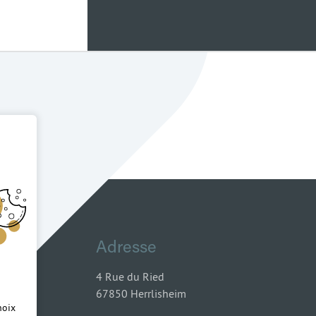
Adresse
4 Rue du Ried
67850 Herrlisheim
hoix