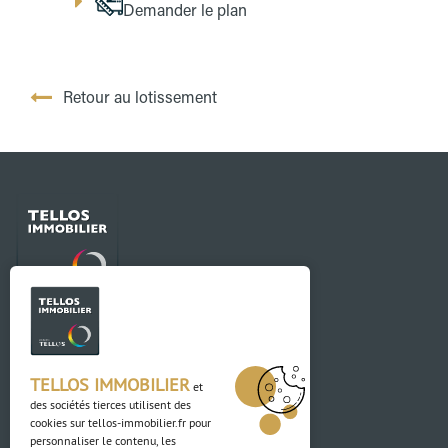
Demander le plan
Retour au lotissement
Contact
03 88 04 84 84
TELLOS IMMOBILIER
et
des sociétés tierces utilisent des
Adresse
cookies sur
tellos-immobilier.fr
pour
personnaliser le contenu, les