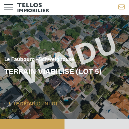
Le Faubourg - Schweighouse
TERRAIN VIABILISÉ (LOT 5)
LE DÉTAIL
D'UN LOT