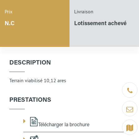
Prix
Livraison
N.C
Lotissement achevé
DESCRIPTION
Terrain viabilisé 10,12 ares
Être ra
PRESTATIONS
Contact
Télécharger la brochure
Terrain