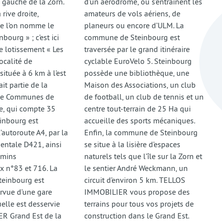
e gauche de la Zorn.
d’un aérodrome, où s’entraînent les
a rive droite,
amateurs de vols aériens, de
ue l’on nomme le
planeurs ou encore d’ULM. La
bourg » ; c’est ici
commune de Steinbourg est
e lotissement « Les
traversée par le grand itinéraire
localité de
cyclable EuroVelo 5. Steinbourg
située à 6 km à l’est
possède une bibliothèque, une
it partie de la
Maison des Associations, un club
e Communes de
de football, un club de tennis et un
e, qui compte 35
centre tout-terrain de 25 Ha qui
inbourg est
accueille des sports mécaniques.
l’autoroute A4, par la
Enfin, la commune de Steinbourg
entale D421, ainsi
se situe à la lisière d’espaces
emins
naturels tels que l’île sur la Zorn et
 n°83 et 716. La
le sentier André Weckmann, un
einbourg est
circuit d’environ 5 km. TELLOS
rvue d’une gare
IMMOBILIER vous propose des
uelle est desservie
terrains pour tous vos projets de
TER Grand Est de la
construction dans le Grand Est.