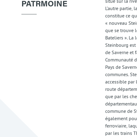
situe sur la riv
PATRMOINE
L’autre partie, l
constitue ce q
« nouveau Stein
que se trouve l
Bateliers ». La 
Steinbourg est 
de Saverne et fa
Communauté d
Pays de Savern
communes. Ste
accessible par 
route départem
que par les ch
départementaux
commune de St
également pou
ferroviaire, laq
par les trains 