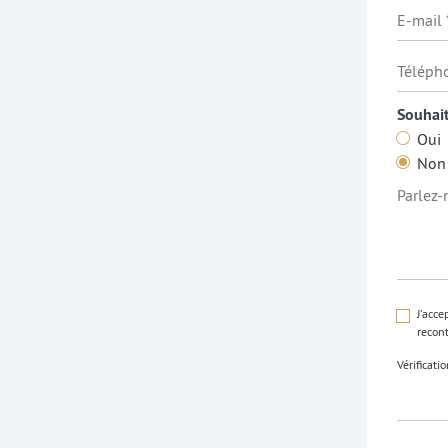
Souhait
Oui
Non
J'acce
recont
Vérificat