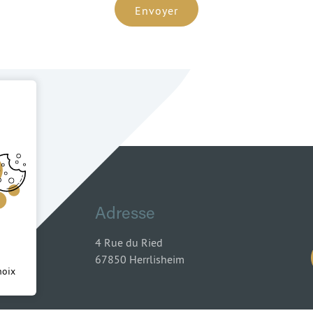
Envoyer
Adresse
4 Rue du Ried
67850 Herrlisheim
hoix