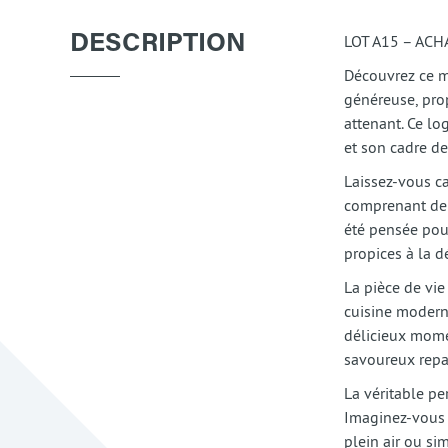
LOT A15 – AC
DESCRIPTION
Découvrez ce m
généreuse, pro
attenant. Ce l
et son cadre de
Laissez-vous c
comprenant de
été pensée pour
propices à la d
La pièce de vi
cuisine modern
délicieux mome
savoureux repa
La véritable pe
Imaginez-vous p
plein air ou si