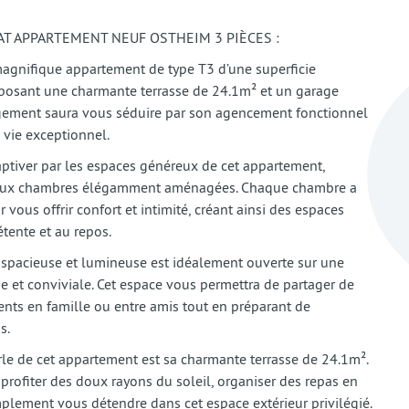
HAT APPARTEMENT NEUF OSTHEIM 3 PIÈCES :
agnifique appartement de type T3 d’une superficie
posant une charmante terrasse de 24.1m² et un garage
ogement saura vous séduire par son agencement fonctionnel
 vie exceptionnel.
aptiver par les espaces généreux de cet appartement,
ux chambres élégamment aménagées. Chaque chambre a
 vous offrir confort et intimité, créant ainsi des espaces
étente et au repos.
e spacieuse et lumineuse est idéalement ouverte sur une
e et conviviale. Cet espace vous permettra de partager de
nts en famille ou entre amis tout en préparant de
s.
rle de cet appartement est sa charmante terrasse de 24.1m².
rofiter des doux rayons du soleil, organiser des repas en
mplement vous détendre dans cet espace extérieur privilégié.