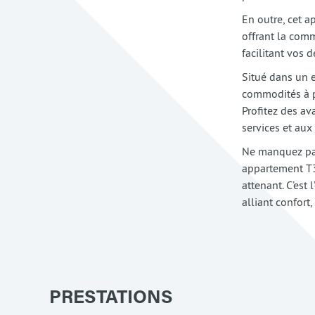
En outre, cet 
offrant la comm
facilitant vos 
Situé dans un 
commodités à p
Profitez des av
services et aux 
Ne manquez pas
appartement T3
attenant. C’est
alliant confort,
PRESTATIONS