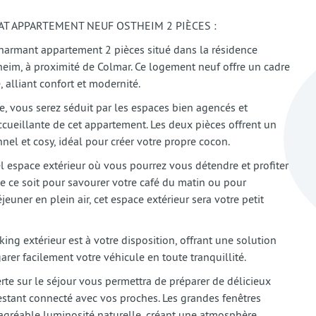
HAT APPARTEMENT NEUF OSTHEIM 2 PIÈCES :
harmant appartement 2 pièces situé dans la résidence
heim, à proximité de Colmar. Ce logement neuf offre un cadre
, alliant confort et modernité.
e, vous serez séduit par les espaces bien agencés et
cueillante de cet appartement. Les deux pièces offrent un
nel et cosy, idéal pour créer votre propre cocon.
el espace extérieur où vous pourrez vous détendre et profiter
 Que ce soit pour savourer votre café du matin ou pour
jeuner en plein air, cet espace extérieur sera votre petit
king extérieur est à votre disposition, offrant une solution
arer facilement votre véhicule en toute tranquillité.
rte sur le séjour vous permettra de préparer de délicieux
estant connecté avec vos proches. Les grandes fenêtres
agréable luminosité naturelle, créant une atmosphère