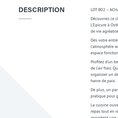
LOT B02 – AC
DESCRIPTION
Découvrez ce c
L’Epicure à Ost
de vie agréable
Dès votre entré
l’atmosphère ac
espace fonction
Profitez d’un b
de l’air frais.
organiser un dé
havre de paix.
De plus, un par
pratique pour g
La cuisine ouve
repas tout en r
apportent une 