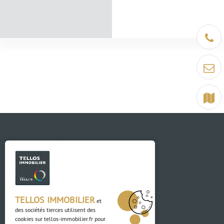
Être ra
Contact
Terrain
Contact
TELLOS IMMOBILIER
et
des sociétés tierces utilisent des
03 88 04 84 84
cookies sur
tellos-immobilier.fr
pour