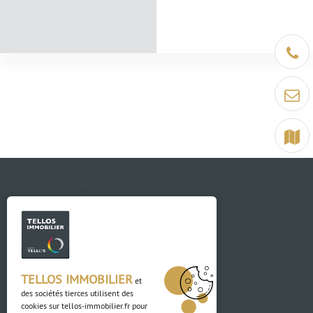
Être ra
Contact
Terrain
Contact
TELLOS IMMOBILIER
et
des sociétés tierces utilisent des
03 88 04 84 84
cookies sur
tellos-immobilier.fr
pour