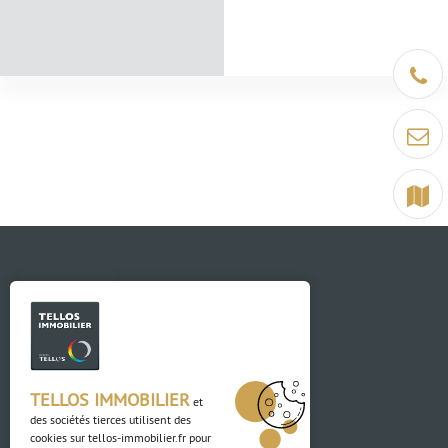
Être ra
Contact
Terrain
Contact
TELLOS IMMOBILIER
et
des sociétés tierces utilisent des
03 88 04 84 84
cookies sur
tellos-immobilier.fr
pour