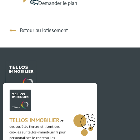
Demander le plan
Retour au lotissement
Contact
03 88 04 84 84
TELLOS IMMOBILIER
et
des sociétés tierces utilisent des
Adresse
cookies sur
tellos-immobilier.fr
pour
personnaliser le contenu, les