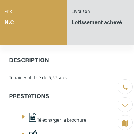
Prix
Livraison
N.C
Lotissement achevé
DESCRIPTION
Terrain viabilisé de 5,53 ares
Être ra
PRESTATIONS
Contact
Télécharger la brochure
Terrain