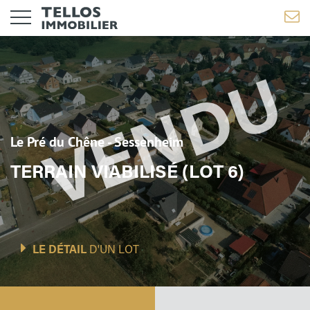
Le Pré du Chêne - Sessenheim
TERRAIN VIABILISÉ (LOT 6)
LE DÉTAIL
D'UN LOT