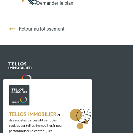
Demander le plan
Retour au lotissement
Contact
03 88 04 84 84
TELLOS IMMOBILIER
et
des sociétés tierces utilisent des
Adresse
cookies sur
tellos-immobilier.fr
pour
personnaliser le contenu, les