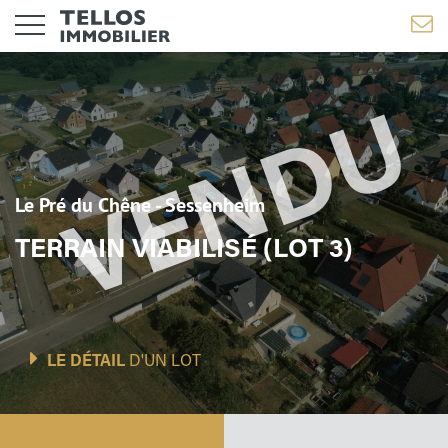
Le Pré du Chêne - Sessenheim
TERRAIN VIABILISÉ (LOT 3)
LE DÉTAIL
D'UN LOT