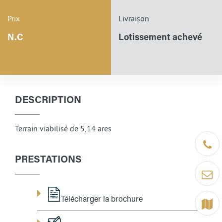
Prix
Livraison
N.C
Lotissement achevé
DESCRIPTION
Terrain viabilisé de 5,14 ares
Être ra
PRESTATIONS
Contact
Télécharger la brochure
Terrain