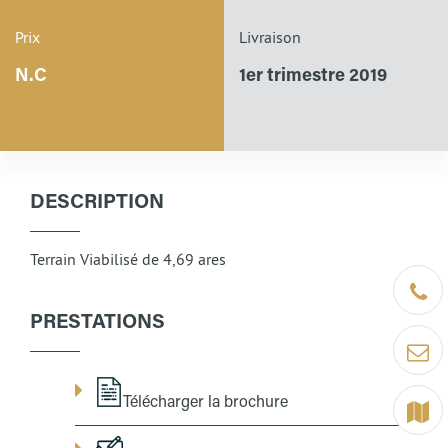
Prix
Livraison
N.C
1er trimestre 2019
DESCRIPTION
Terrain Viabilisé de 4,69 ares
Être ra
PRESTATIONS
Contact
Télécharger la brochure
Terrain