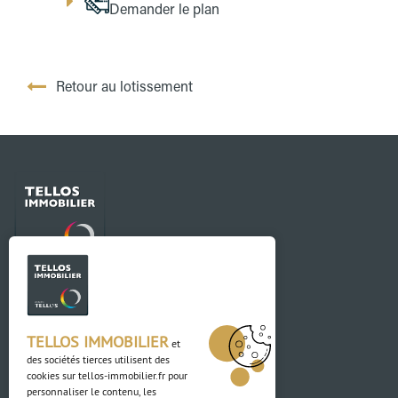
Demander le plan
Retour au lotissement
Contact
03 88 04 84 84
TELLOS IMMOBILIER
et
des sociétés tierces utilisent des
Adresse
cookies sur
tellos-immobilier.fr
pour
personnaliser le contenu, les