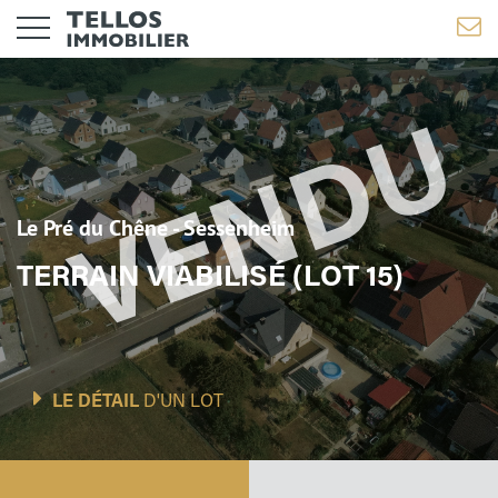
Le Pré du Chêne - Sessenheim
TERRAIN VIABILISÉ (LOT 15)
LE DÉTAIL
D'UN LOT