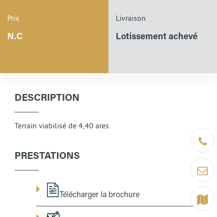
Prix
Livraison
N.C
Lotissement achevé
DESCRIPTION
Terrain viabilisé de 4,40 ares
Être ra
PRESTATIONS
Contact
Télécharger la brochure
Terrain