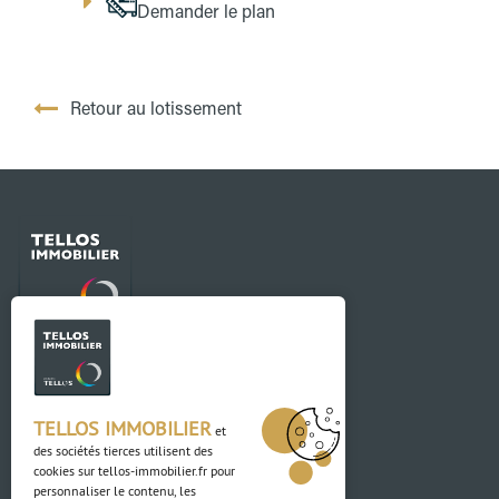
Demander le plan
Retour au lotissement
Contact
03 88 04 84 84
TELLOS IMMOBILIER
et
des sociétés tierces utilisent des
Adresse
cookies sur
tellos-immobilier.fr
pour
personnaliser le contenu, les