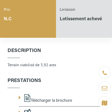
Prix
Livraison
N.C
Lotissement achevé
DESCRIPTION
Terrain viabilisé de 3,92 ares
Être ra
PRESTATIONS
Contact
Télécharger la brochure
Terrain