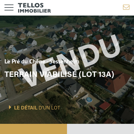
Le Pré du Chêne - Sessenheim
TERRAIN VIABILISÉ (LOT 13A)
LE DÉTAIL
D'UN LOT