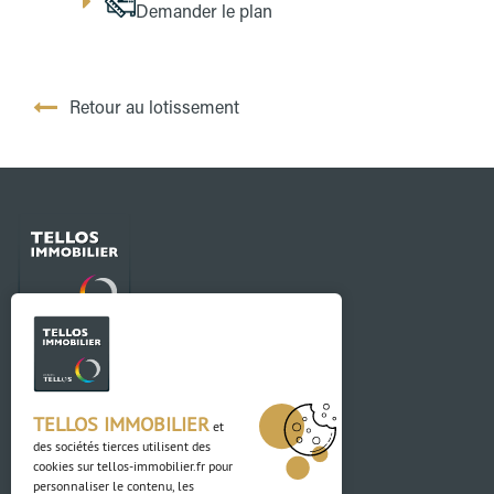
Demander le plan
Retour au lotissement
Contact
03 88 04 84 84
TELLOS IMMOBILIER
et
des sociétés tierces utilisent des
Adresse
cookies sur
tellos-immobilier.fr
pour
personnaliser le contenu, les