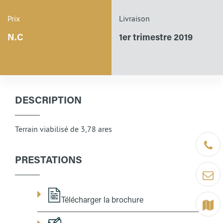
Prix
Livraison
N.C
1er trimestre 2019
DESCRIPTION
Terrain viabilisé de 3,78 ares
Être ra
PRESTATIONS
Contact
Télécharger la brochure
Terrain