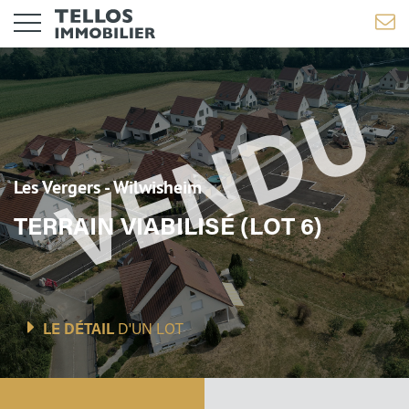
Les Vergers - Wilwisheim
TERRAIN VIABILISÉ (LOT 6)
LE DÉTAIL
D'UN LOT