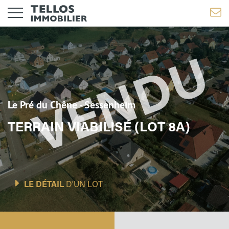
Le Pré du Chêne - Sessenheim
TERRAIN VIABILISÉ (LOT 8A)
LE DÉTAIL
D'UN LOT