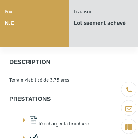
Prix
Livraison
N.C
Lotissement achevé
DESCRIPTION
Terrain viabilisé de 3,75 ares
Être ra
PRESTATIONS
Contact
Télécharger la brochure
Terrain