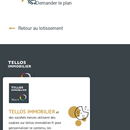
Demander le plan
Retour au lotissement
Contact
03 88 04 84 84
TELLOS IMMOBILIER
et
des sociétés tierces utilisent des
Adresse
cookies sur
tellos-immobilier.fr
pour
personnaliser le contenu, les