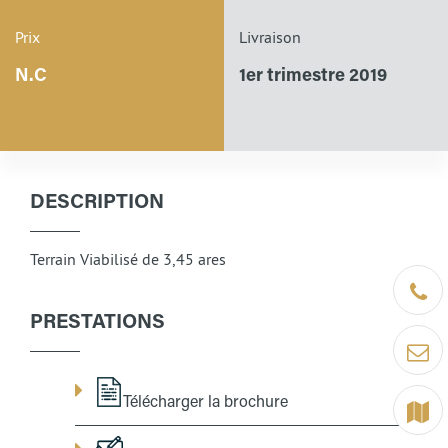
Prix
Livraison
N.C
1er trimestre 2019
DESCRIPTION
Terrain Viabilisé de 3,45 ares
Être ra
PRESTATIONS
Contact
Télécharger la brochure
Terrain