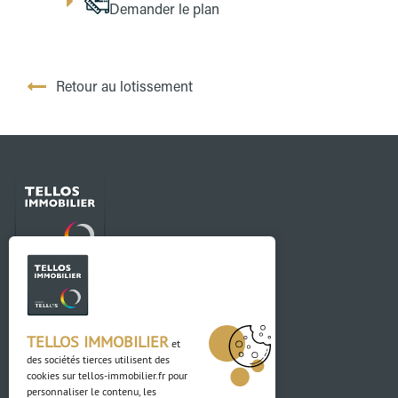
Demander le plan
Retour au lotissement
Contact
03 88 04 84 84
TELLOS IMMOBILIER
et
des sociétés tierces utilisent des
Adresse
cookies sur
tellos-immobilier.fr
pour
personnaliser le contenu, les