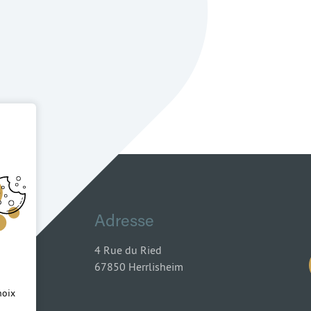
Adresse
4 Rue du Ried
67850 Herrlisheim
hoix