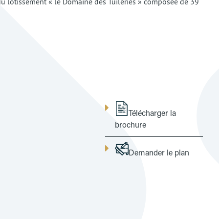
u lotissement « le Domaine des Tuileries » composée de 39
Télécharger la
brochure
Demander le plan