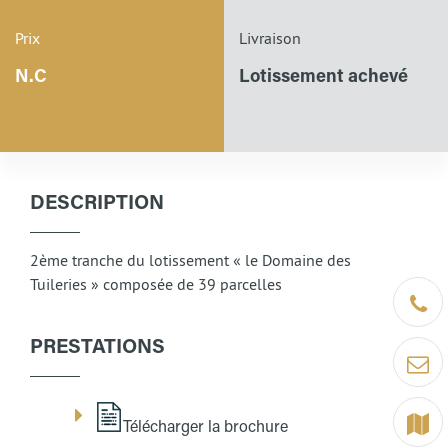
Prix
Livraison
N.C
Lotissement achevé
DESCRIPTION
2ème tranche du lotissement « le Domaine des
Tuileries » composée de 39 parcelles
Être ra
PRESTATIONS
Contact
Terrain
Télécharger la brochure