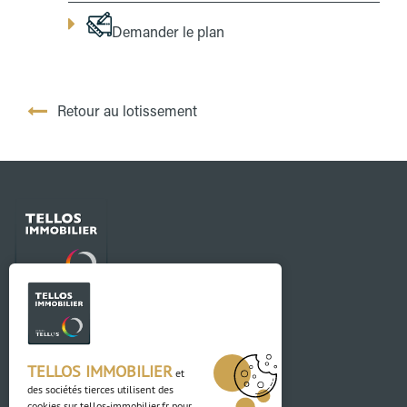
Demander le plan
Retour au lotissement
Contact
03 88 04 84 84
TELLOS IMMOBILIER
et
des sociétés tierces utilisent des
Adresse
cookies sur
tellos-immobilier.fr
pour