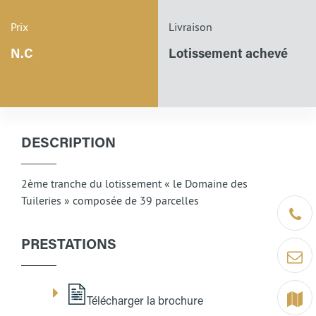
Prix
Livraison
N.C
Lotissement achevé
DESCRIPTION
2ème tranche du lotissement « le Domaine des
Tuileries » composée de 39 parcelles
Être ra
PRESTATIONS
Contact
Terrain
Télécharger la brochure