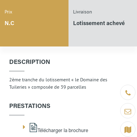
Prix
Livraison
N.C
Lotissement achevé
DESCRIPTION
2ème tranche du lotissement « le Domaine des
Tuileries » composée de 39 parcelles
Être ra
PRESTATIONS
Contact
Terrain
Télécharger la brochure