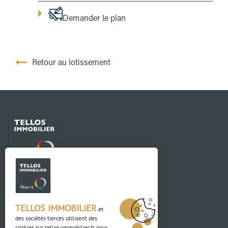
Demander le plan
Retour au lotissement
Contact
03 88 04 84 84
TELLOS IMMOBILIER
et
des sociétés tierces utilisent des
Adresse
cookies sur
tellos-immobilier.fr
pour