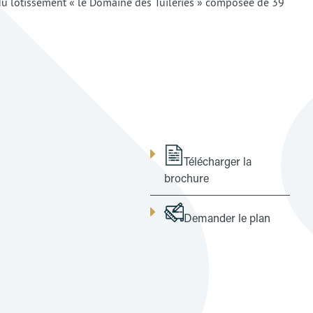
u lotissement « le Domaine des Tuileries » composée de 39
Télécharger la
brochure
Demander le plan