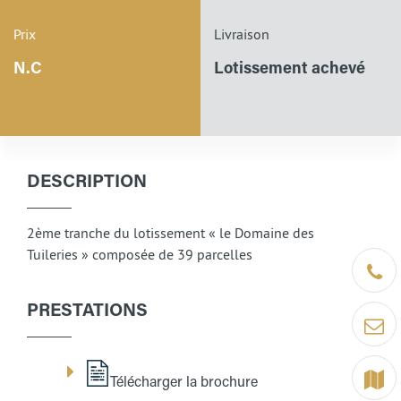
Prix
Livraison
N.C
Lotissement achevé
DESCRIPTION
2ème tranche du lotissement « le Domaine des
Tuileries » composée de 39 parcelles
Être ra
PRESTATIONS
Contact
Terrain
Télécharger la brochure