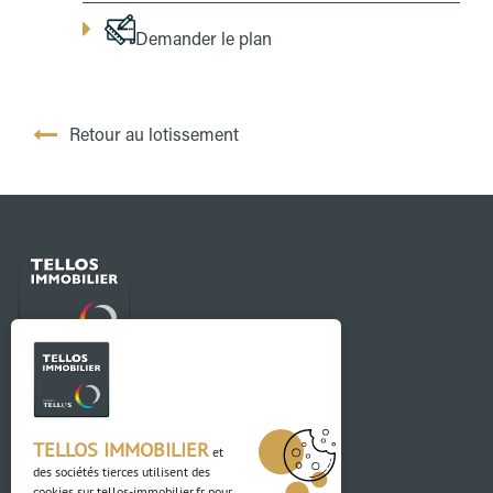
Demander le plan
Retour au lotissement
Contact
03 88 04 84 84
TELLOS IMMOBILIER
et
des sociétés tierces utilisent des
Adresse
cookies sur
tellos-immobilier.fr
pour