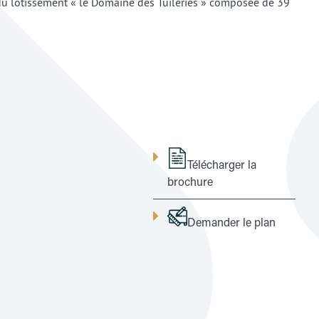
u lotissement « le Domaine des Tuileries » composée de 39
Télécharger la
brochure
Demander le plan