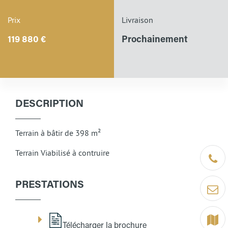
Prix
Livraison
119 880 €
Prochainement
DESCRIPTION
Terrain à bâtir de 398 m²
Terrain Viabilisé à contruire
Être ra
PRESTATIONS
Contact
Terrain
Télécharger la brochure