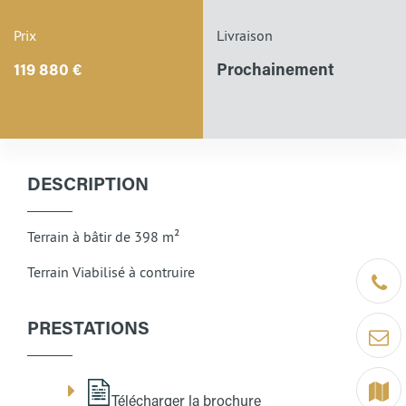
Prix
Livraison
119 880 €
Prochainement
DESCRIPTION
Terrain à bâtir de 398 m²
Terrain Viabilisé à contruire
Être ra
PRESTATIONS
Contact
Terrain
Télécharger la brochure