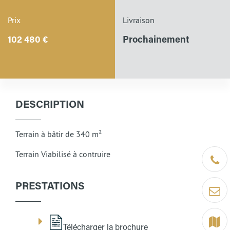
Prix
Livraison
102 480 €
Prochainement
DESCRIPTION
Terrain à bâtir de 340 m²
Terrain Viabilisé à contruire
Être ra
PRESTATIONS
Contact
Terrain
Télécharger la brochure