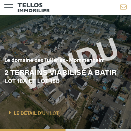
Le domaine des Tuileries - Mommenheim
2 TERRAINS VIABILISÉ À BATIR
LOT 18A ET LOT 18B
LE DÉTAIL
D'UN LOT