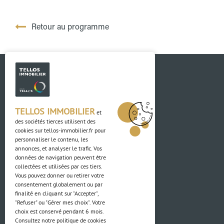
Retour au programme
TELLOS IMMOBILIER
et
des sociétés tierces utilisent des
cookies sur
tellos-immobilier.fr
pour
Contact
personnaliser le contenu, les
annonces, et analyser le trafic. Vos
données de navigation peuvent être
03 88 04 84 84
collectées et utilisées par ces tiers.
Vous pouvez donner ou retirer votre
Adresse
consentement globalement ou par
finalité en cliquant sur "Accepter",
"Refuser" ou "Gérer mes choix". Votre
4 Rue du Ried
choix est conservé pendant 6 mois.
67850 Herrlisheim
Consultez notre politique de cookies