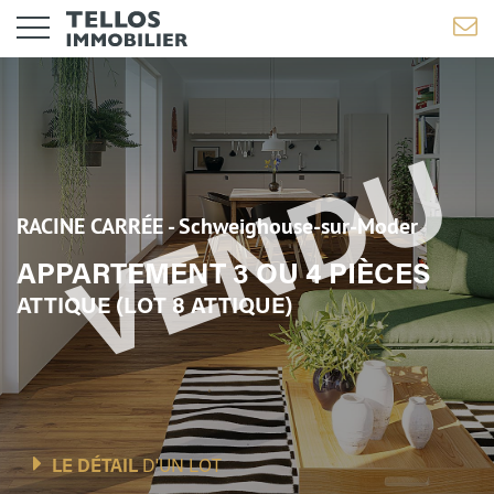
RACINE CARRÉE - Schweighouse-sur-Moder
APPARTEMENT 3 OU 4 PIÈCES
ATTIQUE (LOT 8 ATTIQUE)
LE DÉTAIL
D'UN LOT