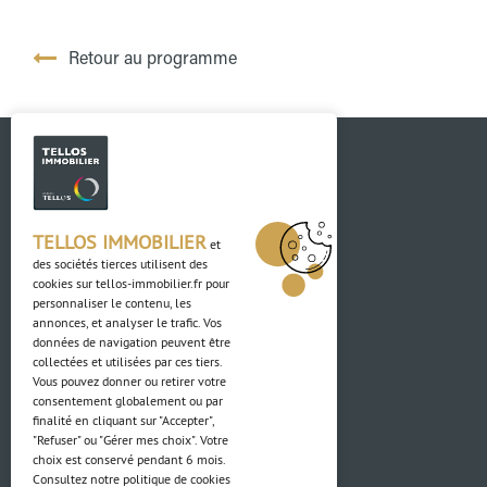
Retour au programme
TELLOS IMMOBILIER
et
des sociétés tierces utilisent des
cookies sur
tellos-immobilier.fr
pour
Contact
personnaliser le contenu, les
annonces, et analyser le trafic. Vos
données de navigation peuvent être
03 88 04 84 84
collectées et utilisées par ces tiers.
Vous pouvez donner ou retirer votre
Adresse
consentement globalement ou par
finalité en cliquant sur "Accepter",
"Refuser" ou "Gérer mes choix". Votre
4 Rue du Ried
choix est conservé pendant 6 mois.
67850 Herrlisheim
Consultez notre politique de cookies