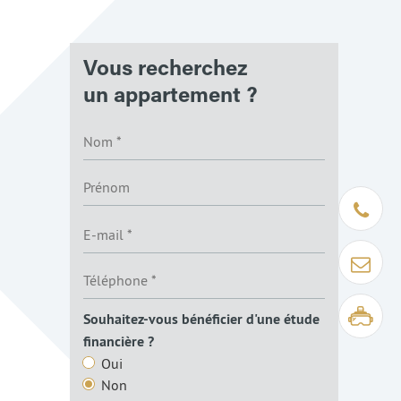
Vous recherchez
un appartement ?
Être rapp
Contact
Visite virt
Souhaitez-vous bénéficier d'une étude
financière ?
Oui
Non