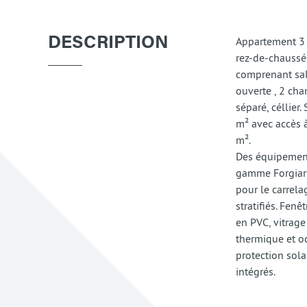
Appartement 3 
DESCRIPTION
rez-de-chaussé
comprenant sal
ouverte , 2 ch
séparé, céllier.
m² avec accès 
m².
Des équipement
gamme Forgiari
pour le carrela
stratifiés. Fenê
en PVC, vitrage
thermique et o
protection sola
intégrés.