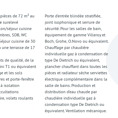
pièces de 72 m² au
Porte d’entrée blindée stratifiée,
e surelevé
joint isophonique et serrure de
on/séjour cuisine
sécurité. Pour les salles de bain,
ambres, SDB, WC
équipement de gamme Villeroy et
 Séjour cuisine de 30
Boch, Grohe, O.Novo ou équivalent.
à une terrasse de 17
Chauffage par chaudière
individuelle gaz à condensation de
s de qualité, de la
type De Dietrich ou équivalent,
ni T1 ou équivalent
plancher chauffant dans toutes les
ge et les sols
pièces et radiateur sèche serviettes
tres et porte-fenêtre
électrique complémentaire dans la
 à isolation
salle de bains. Production et
ccultations
distribution d’eau chaude par
ire, volets roulants
chaudière individuelle gaz à
condensation type De Dietrich ou
équivalent. Ventilation mécanique.