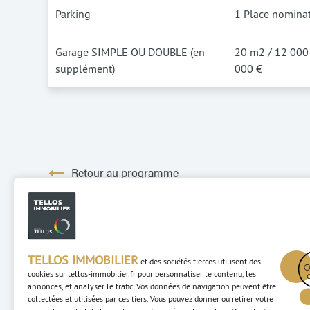
Parking
1 Place nomina
Garage SIMPLE OU DOUBLE (en
20 m2 / 12 000
supplément)
000 €
Retour au programme
TELLOS IMMOBILIER
et des sociétés tierces utilisent des
cookies sur
tellos-immobilier.fr
pour personnaliser le contenu, les
annonces, et analyser le trafic. Vos données de navigation peuvent être
collectées et utilisées par ces tiers. Vous pouvez donner ou retirer votre