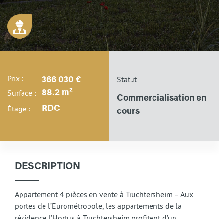
Prix :
Statut
366 030 €
Surface :
88.2 m²
Commercialisation en
Étage :
RDC
cours
DESCRIPTION
Appartement 4 pièces en vente à Truchtersheim – Aux
portes de l’Eurométropole, les appartements de la
résidence l’Hortus à Truchtersheim profitent d’un