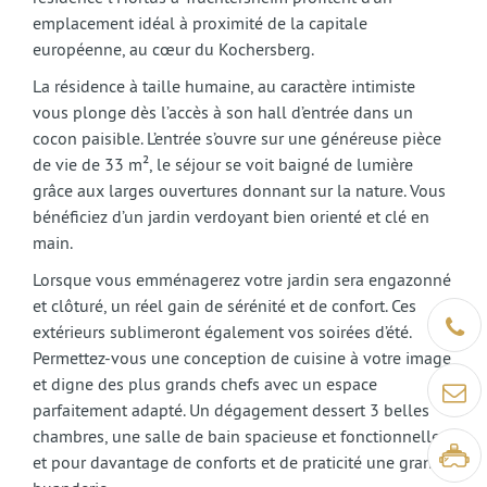
emplacement idéal à proximité de la capitale
européenne, au cœur du Kochersberg.
La résidence à taille humaine, au caractère intimiste
vous plonge dès l’accès à son hall d’entrée dans un
cocon paisible. L’entrée s’ouvre sur une généreuse pièce
de vie de 33 m², le séjour se voit baigné de lumière
grâce aux larges ouvertures donnant sur la nature. Vous
bénéficiez d’un jardin verdoyant bien orienté et clé en
main.
Lorsque vous emménagerez votre jardin sera engazonné
et clôturé, un réel gain de sérénité et de confort. Ces
Être ra
extérieurs sublimeront également vos soirées d’été.
Permettez-vous une conception de cuisine à votre image
et digne des plus grands chefs avec un espace
Contact
parfaitement adapté. Un dégagement dessert 3 belles
chambres, une salle de bain spacieuse et fonctionnelle
Visite v
et pour davantage de conforts et de praticité une grande