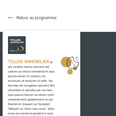
Retour au programme
TELLOS IMMOBILIER
et
des sociétés tierces utilisent des
cookies sur
tellos-immobilier.fr
pour
Contact
personnaliser le contenu, les
annonces, et analyser le trafic. Vos
données de navigation peuvent être
03 88 04 84 84
collectées et utilisées par ces tiers.
Vous pouvez donner ou retirer votre
Adresse
consentement globalement ou par
finalité en cliquant sur "Accepter",
"Refuser" ou "Gérer mes choix". Votre
4 Rue du Ried
choix est conservé pendant 6 mois.
67850 Herrlisheim