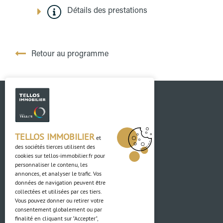
Détails des prestations
Retour au programme
TELLOS IMMOBILIER
et
des sociétés tierces utilisent des
cookies sur
tellos-immobilier.fr
pour
Contact
personnaliser le contenu, les
annonces, et analyser le trafic. Vos
données de navigation peuvent être
03 88 04 84 84
collectées et utilisées par ces tiers.
Vous pouvez donner ou retirer votre
consentement globalement ou par
Adresse
finalité en cliquant sur "Accepter",