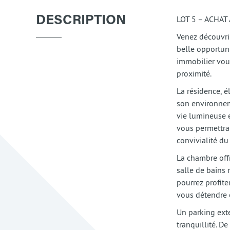
LOT 5 – ACHA
DESCRIPTION
Venez découvrir
belle opportuni
immobilier vou
proximité.
La résidence, é
son environnem
vie lumineuse 
vous permettra 
convivialité du 
La chambre offr
salle de bains
pourrez profite
vous détendre e
Un parking exté
tranquillité. D