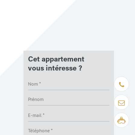
Cet appartement
vous intéresse ?
Être rapp
Contact
Visite virt